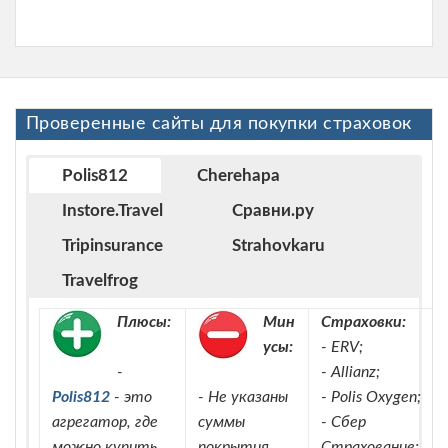
Проверенные сайты для покупки страховок
Polis812
Cherehapa
Instore.Travel
Сравни.ру
Tripinsurance
Strahovkaru
Travelfrog
Плюсы:
Мин
Страховки:
усы:
- ERV;
-
- Allianz;
Polis812
- это
- Не указаны
- Polis Oxygen;
агрегатор, где
суммы
- Сбер
можно купить
покрытия
Страхование;