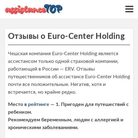
S
k
i
p
t
Отзывы о Euro-Center Holding
o
c
Чешская компания Euro-Center Holding является
o
ассистансом только одной страховой компании,
n
работающей в России — ERV. Отзывы
t
путешественников об ассистансе Euro-Center Holding
e
почти все положительные. Негатив, хотя и
n
встречается, но крайне редко.
t
Место в
рейтинге
— 1. Пригоден для путешествий с
ребенком.
Рекомендуем беременным, людям с аллергией и
хроническими заболеваниями.