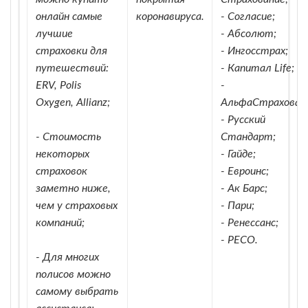
онлайн самые
коронавируса.
- Согласие;
лучшие
- Абсолют;
страховки для
- Ингосстрах;
путешествий:
- Капитал Life;
ERV, Polis
-
Oxygen, Allianz;
АльфаСтрахован
- Русский
- Стоимость
Стандарт;
некоторых
- Гайде;
страховок
- Евроинс;
заметно ниже,
- Ак Барс;
чем у страховых
- Пари;
компаний;
- Ренессанс;
- РЕСО.
- Для многих
полисов можно
самому выбрать