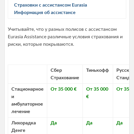
Страховки с ассистансом Eurasia
Информация об ассистансе
Учитывайте, что у разных полисов с ассистансом
Eurasia Assistance различные условия страхования и
риски, которые покрываются.
Сбер
Тинькофф
Русски
Страхование
Станда
Стационарное
От 35 000 €
От 35 000
От 35 0
и
€
амбулаторное
лечение
Лихорадка
Да
Да
Да
Денге