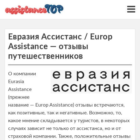
S
k
i
p
t
Евразия Ассистанс / Europ
o
Assistance — отзывы
c
путешественников
o
n
О компании
t
Eurasia
e
Assistance
n
(прежнее
t
название — Europ Assistance) отзывы встречаются,
как позитивные, так и негативные. Возможно, то,
какое мнение складывается у туристов, в некоторых
случаях зависит не только от ассистанса, но и от
страховой компании. Также, положительные отзывы