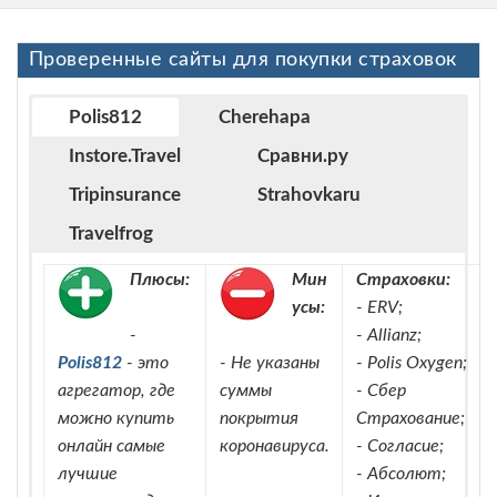
Проверенные сайты для покупки страховок
Polis812
Cherehapa
Instore.Travel
Сравни.ру
Tripinsurance
Strahovkaru
Travelfrog
Плюсы:
Мин
Страховки:
усы:
- ERV;
-
- Allianz;
Polis812
- это
- Не указаны
- Polis Oxygen;
агрегатор, где
суммы
- Сбер
можно купить
покрытия
Страхование;
онлайн самые
коронавируса.
- Согласие;
лучшие
- Абсолют;