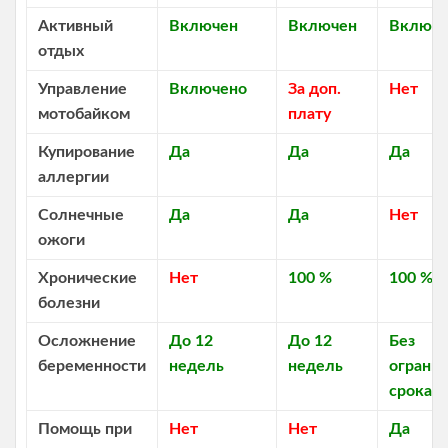
Активный
Включен
Включен
Включ
отдых
Управление
Включено
За доп.
Нет
мотобайком
плату
Купирование
Да
Да
Да
аллергии
Солнечные
Да
Да
Нет
ожоги
Хронические
Нет
100 %
100 %
болезни
Осложнение
До 12
До 12
Без
беременности
недель
недель
ограни
срока
Помощь при
Нет
Нет
Да